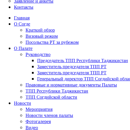
Заявление и анкеты
Контакты
Главная
О Согде
Краткий обзор
Визовый режим
Посольства РТ за рубежом
О Палате
Руководство
Председатель ТПП Республики Таджикистан
Заместитель председателя ТПП РТ
Заместитель председателя ТПП РТ
Генеральный директор ТПП Согдийской обла
Правовые и нормативные документы Палаты
ТПП Республики Таджикистан
ТПП Согдийской области
Новости
Мероприятия
Новости членов палаты
Фотогалерея
Видео