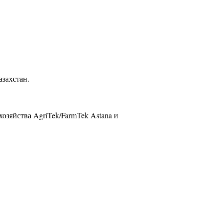
захстан.
озяйства AgriTek/FarmTek Astana и