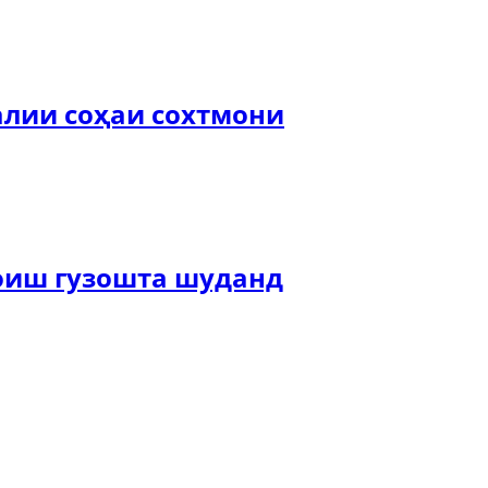
лии соҳаи сохтмони
оиш гузошта шуданд