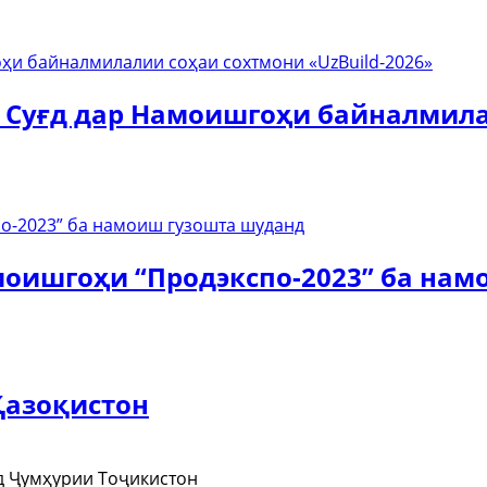
 Суғд дар Намоишгоҳи байналмила
оишгоҳи “Продэкспо-2023” ба нам
Қазоқистон
ғд Ҷумҳурии Тоҷикистон