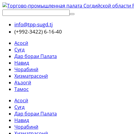
info@tpp-sugd.tj
(+992-3422) 6-16-40
Асосӣ
Суғд
Дар бораи Палата
Навид
Чорабинӣ
Хизматрасонӣ
Аъзогӣ
Тамос
Асосӣ
Суғд
Дар бораи Палата
Навид
Чорабинӣ
Хизматрасонӣ