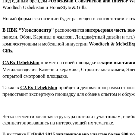
«
Uzbekistan
Construction
and
Interior
We
Под единым брендом
Woodtech Uzbekistan и HomeStyle & Gifts.
Новый формат экспозиции будет размещен в соответствии с те
В НВК "Узэкспоцентр"
интерьерная часть в
расположится
панели, Обои, Карнизы и жалюзи, Ландшафтный дизайн и т.п.
Woodtech
& MebelExp
комплектующим и мебельной индустрии
Gifts.
CAEx
Uzbekistan
секции выставк
примет на своей площадке
Металлоизделия, Камень и керамика, Строительная химия, Эл
открытой смотровой площадке.
CAEx
Uzbekistan
Также в
пройдет и деловая программа строи
предоставит экспертную площадку для обмена опытом и обсуж
Четко сегментированная структура позволит участникам, наиб
сконцентрировавшись на интересующей их тематике.
UzBuild 2025 запланировано участие
более 500 к
В выставке