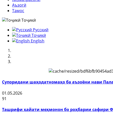
Аъзогӣ
Тамос
Тоҷикӣ
Русский
Тоҷикӣ
English
Супоридани шаҳодатномаҳо ба аъзоёни нави Пала
01.05.2026
91
Ташрифи ҳайати меҳмонон бо роҳбарии сафири Фа