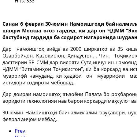
Hits: 333
Санаи 6 феврал 30-юмин Намоишгоҳи байналмилал
шаҳри Москва оғоз гардид, ки дар он ҶДММ “Эк
бастубанд гардида ба содирот нигаронида шудаа
Дар намоишгоҳ зиёда аз 2000 ширкатҳо аз 35 кишва
Озарбойҷон, Қазоқистон, Ҳиндустон, , Чин, Тоҷикист
дастгирии БР СММ дар вилояти Суғд инчунин намоянд
ҶДММ “Витаминҳои Тоҷикистон”, ки ба коркард ва ист
муаррифӣ намуданд, ки ҳадафи он муаррифии маҳс
иқтидори содироти мебошад.
Дар доираи намоишгоҳ аъзоёни Палата бо роҳбарони 
воридоти технологияи нав барои коркарди маҳсулот в
30-юмин Намоишгоҳи байналмилалии озуқаворӣ, нӯш
феврал анҷом меёбад.
Prev