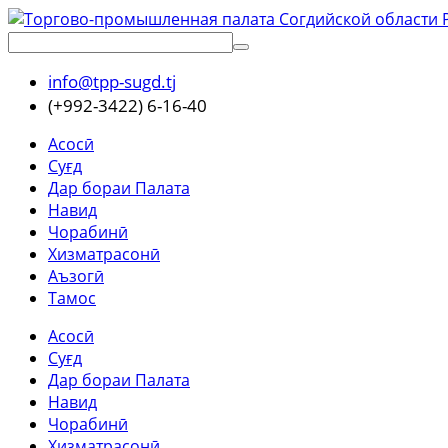
info@tpp-sugd.tj
(+992-3422) 6-16-40
Асосӣ
Суғд
Дар бораи Палата
Навид
Чорабинӣ
Хизматрасонӣ
Аъзогӣ
Тамос
Асосӣ
Суғд
Дар бораи Палата
Навид
Чорабинӣ
Хизматрасонӣ