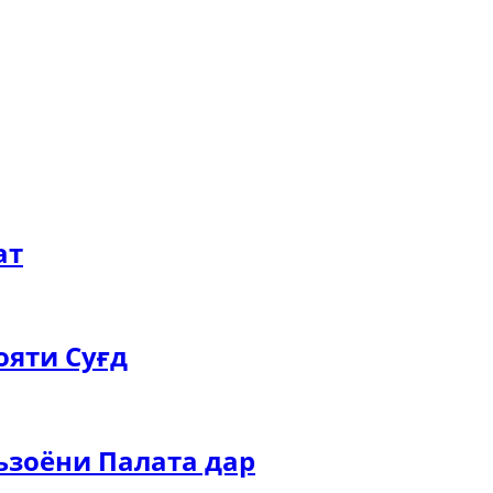
ат
ояти Суғд
ъзоёни Палата дар