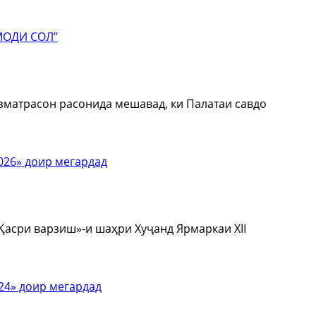
изматрасон расонида мешавад, ки Палатаи савдо
«Қасри варзиш»-и шаҳри Хуҷанд Ярмаркаи XII