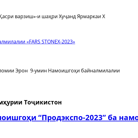
«Қасри варзиш»-и шаҳри Хуҷанд Ярмаркаи X
сломии Эрон 9-умин Намоишгоҳи байналмилалии
умҳурии Тоҷикистон
оишгоҳи “Продэкспо-2023” ба нам