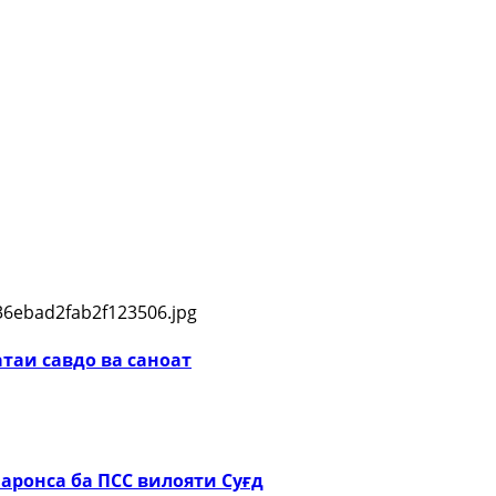
таи савдо ва саноат
ронса ба ПСС вилояти Суғд