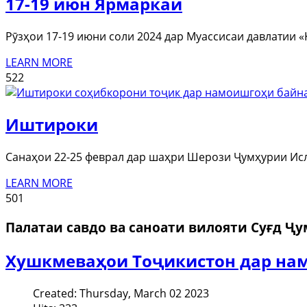
17-19 июн Ярмаркаи
Рӯзҳои 17-19 июни соли 2024 дар Муассисаи давлатии 
LEARN MORE
522
Иштироки
Санаҳои 22-25 феврал дар шаҳри Шерози Ҷумҳурии И
LEARN MORE
501
Палатаи савдо ва саноати вилояти Суғд Ҷ
Хушкмеваҳои Тоҷикистон дар нам
Created: Thursday, March 02 2023