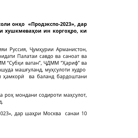
ли онҳо «Продэкспо-2023», дар
и хушкмеваҳои ин коргоҳро, ки
ияи Руссия, Ҷумҳурии Арманистон,
оидати Палатаи савдо ва саноат ва
М “Субҳи ватан”, ҶДММ “Ҳариф” ва
вашуда машғуланд, муҳсулоти худро
и ҳамкорӣ ва баланд бардоштани
а роҳ мондани содироти маҳсулот,
д.
023», дар шаҳри Москва санаи 10