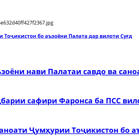
и Тоҷикистон бо аъзоёни Палата дар вилоти Суғд
зоёни нави Палатаи савдо ва сано
барии сафири Фаронса ба ПСС вил
саноати Ҷумҳурии Тоҷикистон бо а