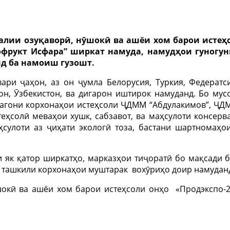
ии озуқаворӣ, нӯшокӣ ва ашёи хом барои истеҳсо
офрукт Исфара” ширкат намуда, намудҳои гуногун
нд ба намоиш гузошт.
ри ҷаҳон, аз он ҷумла Белорусия, Туркия, Федератс
он, Ӯзбекистон, ва дигарон иштирок намуданд. Бо мус
агони корхонаҳои истеҳсоли ҶДММ “Абдулакимов”, ҶДМ
еҳсолӣ меваҳои хушк, сабзавот, ва маҳсулоти консер
улоти аз ҷиҳати экологӣ тоза, бастани шартномаҳо
як қатор ширкатҳо, марказҳои тиҷоратӣ бо мақсади б
а ташкили корхонаҳои муштарак вохӯриҳо доир намудан
окӣ ва ашёи хом барои истеҳсоли онҳо «Продэкспо-2