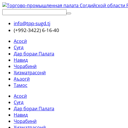
info@tpp-sugd.tj
(+992-3422) 6-16-40
Асосӣ
Суғд
Дар бораи Палата
Навид
Чорабинӣ
Хизматрасонӣ
Аъзогӣ
Тамос
Асосӣ
Суғд
Дар бораи Палата
Навид
Чорабинӣ
Хизматрасонӣ