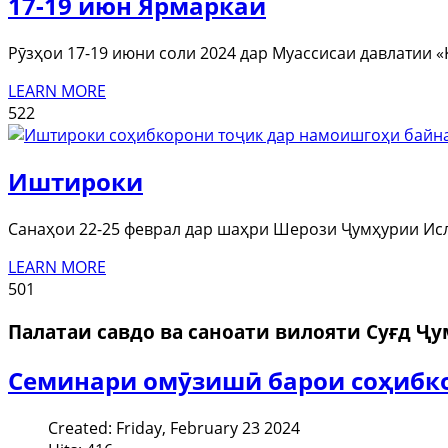
17-19 июн Ярмаркаи
Рӯзҳои 17-19 июни соли 2024 дар Муассисаи давлатии 
LEARN MORE
522
Иштироки
Санаҳои 22-25 феврал дар шаҳри Шерози Ҷумҳурии И
LEARN MORE
501
Палатаи савдо ва саноати вилояти Суғд Ҷ
Семинари омӯзишӣ барои соҳибк
Created: Friday, February 23 2024