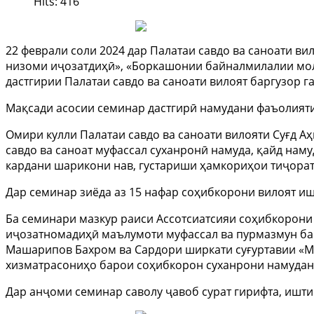
Hits: 416
22 феврали соли 2024 дар Палатаи савдо ва саноати 
низоми иҷозатдиҳӣ», «Боркашонии байналмилалии молҳ
дастгирии Палатаи савдо ва саноати вилоят баргузор г
Мақсади асосии семинар дастгирӣ намудани фаъолият
Омири кулли Палатаи савдо ва саноати вилояти Суғд 
савдо ва саноат муфассал суханронӣ намуда, қайд наму
кардани шарикони нав, густариши ҳамкориҳои тиҷорат
Дар семинар зиёда аз 15 нафар соҳибкорони вилоят и
Ба семинари мазкур раиси Ассотсиатсияи соҳибкорони
иҷозатномадиҳӣ маълумоти муфассал ва пурмазмун б
Машарипов Бахром ва Сардори ширкати суғуртавии «Ме
хизматрасониҳо барои соҳибкорон суханрони намудан
Дар анҷоми семинар саволу ҷавоб сурат гирифта, ишт