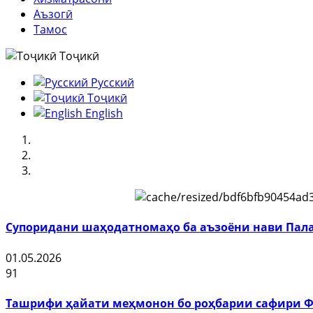
Аъзогӣ
Тамос
Тоҷикӣ
Русский
Тоҷикӣ
English
Супоридани шаҳодатномаҳо ба аъзоёни нави Пала
01.05.2026
91
Ташрифи ҳайати меҳмонон бо роҳбарии сафири Фа